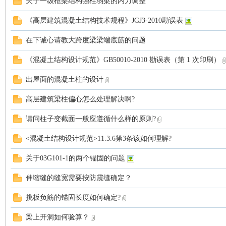
关于一级框架结构强柱弱梁的内力调整
or
《高层建筑混凝土结构技术规程》JGJ3-2010勘误表
在下诚心请教大跨度梁梁端底筋的问题
《混凝土结构设计规范》GB50010-2010 勘误表（第 1 次印刷）
出屋面的混凝土柱的设计
高层建筑梁柱偏心怎么处理解决啊?
请问柱子变截面一般应遵循什么样的原则?
Ga
<混凝土结构设计规范>11.3.6第3条该如何理解?
关于03G101-1的两个锚固的问题
伸缩缝的缝宽需要按防震缝确定？
挑板负筋的锚固长度如何确定?
梁上开洞如何验算？
in