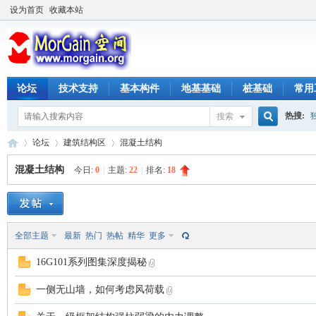
设为首页
收藏本站
论坛
技术支持
基本构件
地基基础
桩基础
常用
热搜:
搜索
搜
论坛
建筑结构区
混凝土结构
混凝土结构
今日:
0
|
主题:
22
|
排名:
18
索
M
»
›
›
全部主题
最新
热门
热帖
精华
更多
16G101系列图集深度揭秘
一侧无山墙，如何考虑风荷载