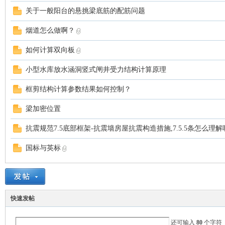
关于一般阳台的悬挑梁底筋的配筋问题
烟道怎么做啊？
如何计算双向板
小型水库放水涵洞竖式闸井受力结构计算原理
框剪结构计算参数结果如何控制？
空
梁加密位置
抗震规范7.5底部框架-抗震墙房屋抗震构造措施,7.5.5条怎么理解
国标与英标
间
快速发帖
还可输入
80
个字符