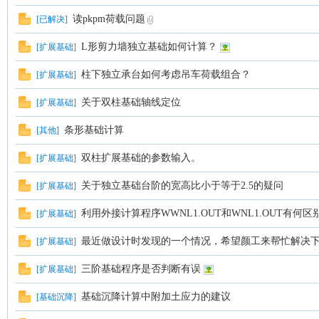
读pkpm荷载问题
[
已解决
]
L形剪力墙独立基础如何计算？
[
扩展基础
]
柱下独立承台如何考虑吊车荷载组合？
[
扩展基础
]
关于双柱基础轴线定位
[
扩展基础
]
条形基础计算
[
其他
]
双柱扩展基础的参数输入。
[
扩展基础
]
关于独立基础台阶的宽高比小于等于2.5的疑问
[
扩展基础
]
利用外接计算程序WWNL1.OUT和WNL1.OUT有何区
[
扩展基础
]
最近做设计时发现的一个情况，希望颜工来帮忙解决
[
扩展基础
]
三阶基础程序是否判断有误
[
扩展基础
]
基础沉降计算中附加土应力的建议
[
基础沉降
]