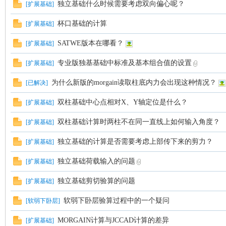
独立基础什么时候需要考虑双向偏心呢？
[
扩展基础
]
杯口基础的计算
[
扩展基础
]
SATWE版本在哪看？
[
扩展基础
]
专业版独基基础中标准及基本组合值的设置
[
扩展基础
]
为什么新版的morgain读取柱底内力会出现这种情况？
[
已解决
]
双柱基础中心点相对X、Y轴定位是什么？
[
扩展基础
]
双柱基础计算时两柱不在同一直线上如何输入角度？
[
扩展基础
]
独立基础的计算是否需要考虑上部传下来的剪力？
[
扩展基础
]
独立基础荷载输入的问题
[
扩展基础
]
独立基础剪切验算的问题
[
扩展基础
]
软弱下卧层验算过程中的一个疑问
[
软弱下卧层
]
MORGAIN计算与JCCAD计算的差异
[
扩展基础
]