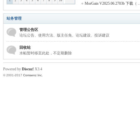
1
2
3
4
5
6
7
8
9
10
MorGain V2025.06.2703b 下载（ ..
or
站务管理
管理公告区
论坛公告、使用方法、版主任免、论坛建设、投诉建议
回收站
水帖暂时移至此处，不定期删除
Powered by
Discuz!
X3.4
Ga
© 2001-2017
Comsenz Inc.
in