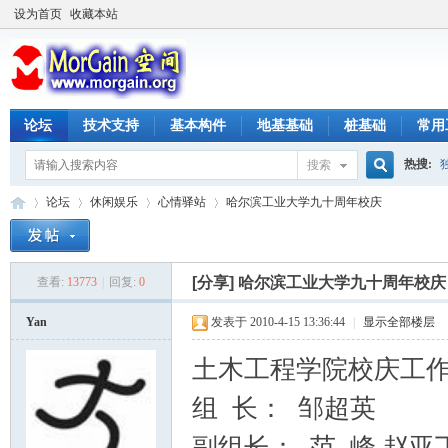
设为首页
收藏本站
论坛
技术支持
基本构件
地基基础
桩基础
常用
热搜:
搜索
搜
论坛
休闲娱乐
心情驿站
哈尔滨工业大学九十周年校庆
索
[分享]
哈尔滨工业大学九十周年校庆
查看:
13773
|
回复:
0
M
»
›
›
›
Yan
发表于 2010-4-15 13:36:44
|
显示全部楼层
土木工程学院校庆工
组 长： 邹超英
副组长： 范 峰 赵亚