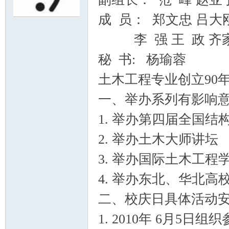
成 员： 郑文忠 吕大刚
or
李 强 王 政 齐家
秘 书: 杨瑜蓉
土木工程专业创立90
一、举办系列有影响意义的
1. 举办第四届全国结
Ga
2. 举办土木大师讲坛
3. 举办国际土木工
4. 举办东北、华北
二、校庆日具体活动
1. 2010年 6月5
in