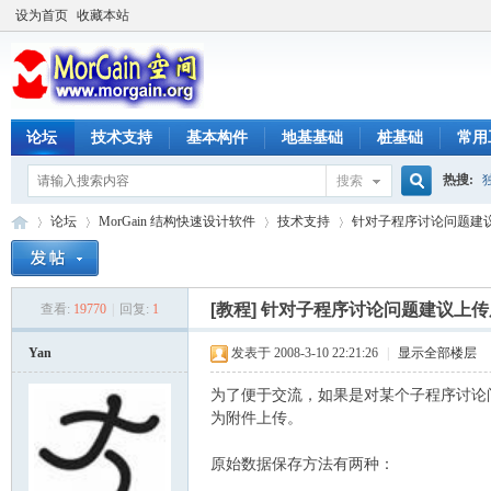
设为首页
收藏本站
论坛
技术支持
基本构件
地基基础
桩基础
常用
热搜:
搜索
搜
论坛
MorGain 结构快速设计软件
技术支持
针对子程序讨论问题建议
索
[教程]
针对子程序讨论问题建议上传原
查看:
19770
|
回复:
1
M
»
›
›
›
Yan
发表于 2008-3-10 22:21:26
|
显示全部楼层
为了便于交流，如果是对某个子程序讨论问题
为附件上传。
原始数据保存方法有两种：