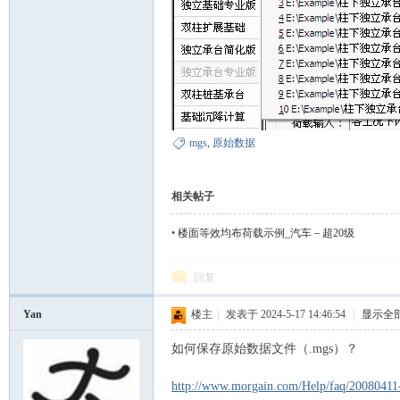
mgs
,
原始数据
空
相关帖子
•
楼面等效均布荷载示例_汽车－超20级
回复
Yan
楼主
|
发表于 2024-5-17 14:46:54
|
显示全
如何保存原始数据文件（.mgs）？
间
http://www.morgain.com/Help/faq/20080411