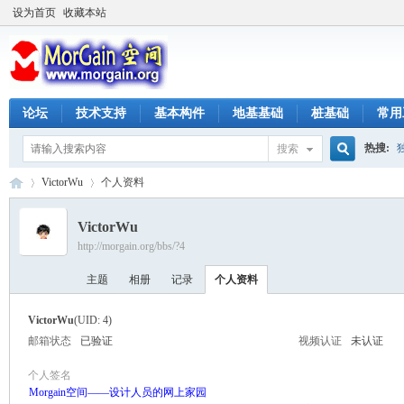
设为首页
收藏本站
论坛
技术支持
基本构件
地基基础
桩基础
常用
热搜:
搜索
搜
VictorWu
个人资料
VictorWu
http://morgain.org/bbs/?4
索
M
›
›
主题
相册
记录
个人资料
VictorWu
(UID: 4)
邮箱状态
已验证
视频认证
未认证
个人签名
Morgain空间——设计人员的网上家园