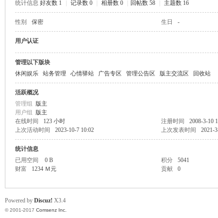
统计信息
好友数 1
|
记录数 0
|
相册数 0
|
回帖数 58
|
主题数 16
or
性别
保密
生日
-
用户认证
管理以下版块
休闲娱乐
站务管理
心情驿站
广告专区
管理公告区
版主交流区
回收站
活跃概况
管理组
版主
用户组
版主
Ga
在线时间
123 小时
注册时间
2008-3-10 1
上次活动时间
2023-10-7 10:02
上次发表时间
2021-3
统计信息
已用空间
0 B
积分
5041
财富
1234 Ｍ元
贡献
0
Powered by
Discuz!
X3.4
© 2001-2017
Comsenz Inc.
in