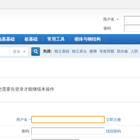
用户名
密码
地基基础
桩基础
常用工具
砌体与钢结构
热搜:
独立基础
独立承台
楼梯
等效荷载
双向板
人防
搜索
搜
索
您需要先登录才能继续本操作
用户名
立即注册
密码:
找回密码