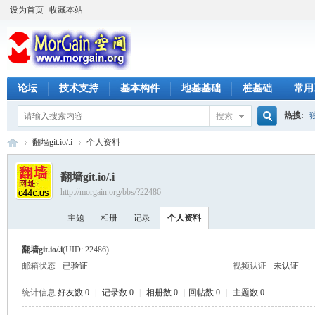
设为首页
收藏本站
论坛
技术支持
基本构件
地基基础
桩基础
常用
热搜:
搜索
搜
翻墙git.io/.i
个人资料
翻墙git.io/.i
http://morgain.org/bbs/?22486
索
M
›
›
主题
相册
记录
个人资料
翻墙git.io/.i
(UID: 22486)
邮箱状态
已验证
视频认证
未认证
统计信息
好友数 0
|
记录数 0
|
相册数 0
|
回帖数 0
|
主题数 0